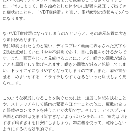
た。それによって、目を始めとした体や心に影響を及ぼして出てき
た症状のことを、「VDT症候群」と言い、眼精疲労の症状もその1つ
になります。
なぜVDT症候群になってしまうのかというと、その表示装置に大き
な原因があります。
紙に印刷されたものと違い、ディスプレイ画面に表示された文字や
図形は点滅していたりやや不鮮明であり、目に負担をかけるからで
す。また、画面をじっと見続けることによって、瞬きの回数が減る
ことも原因として挙げられます。瞬きの回数が減ると乾燥してしま
い、ドライアイになりやすくなってしまうのです。また、肩や首が
凝る、めまいがする、イライラしやすくなるといった症状もよく見
られます。
このような状態になることを防ぐためには、適度に休憩を挟むこと
や、ストレッチをして筋肉の緊張をほぐすことの他に、度数の合っ
た眼鏡やコンタクトを使うことが大切です。そして、ディスプレイ
画面との距離はあまり近すぎないよう40センチ以上に、室内は明る
すぎず暗すぎずを目安にしましょう。加湿器を使って、乾燥しない
ようにするのも効果的です。