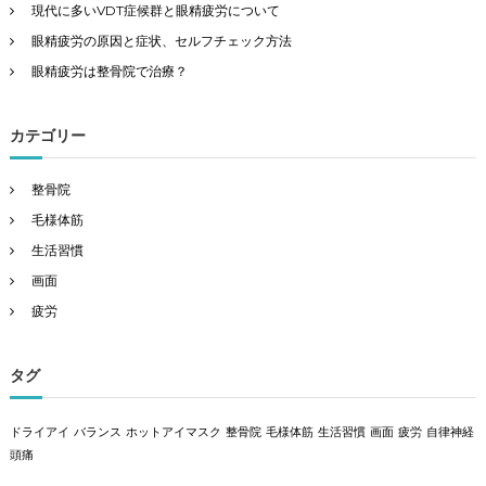
現代に多いVDT症候群と眼精疲労について
眼精疲労の原因と症状、セルフチェック方法
眼精疲労は整骨院で治療？
カテゴリー
整骨院
毛様体筋
生活習慣
画面
疲労
タグ
ドライアイ
バランス
ホットアイマスク
整骨院
毛様体筋
生活習慣
画面
疲労
自律神経
頭痛