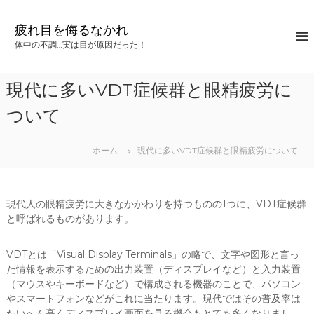
コ
ン
疲れ目を侮るなかれ
テ
体中の不調…実は目が原因だった！
ン
ツ
へ
現代に多いVDT症候群と眼精疲労に
ス
キ
ついて
ッ
プ
ホーム
現代に多いVDT症候群と眼精疲労について
現代人の眼精疲労に大きなかかわりを持つものの1つに、VDT症候群
と呼ばれるものがあります。
VDTとは「Visual Display Terminals」の略で、文字や図形と言っ
た情報を表示するための出力装置（ディスプレイなど）と入力装置
（マウスやキーボードなど）で構成される機器のことで、パソコン
やスマートフォンなどがこれに当たります。現代ではその普及率は
たいへん高くディスプレイ画面を見る機会もとても多くなりまし