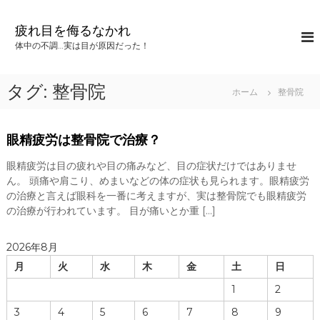
コ
ン
疲れ目を侮るなかれ
テ
体中の不調…実は目が原因だった！
ン
ツ
へ
タグ:
整骨院
ホーム
整骨院
ス
キ
ッ
眼精疲労は整骨院で治療？
プ
眼精疲労は目の疲れや目の痛みなど、目の症状だけではありませ
ん。 頭痛や肩こり、めまいなどの体の症状も見られます。眼精疲労
の治療と言えば眼科を一番に考えますが、実は整骨院でも眼精疲労
の治療が行われています。 目が痛いとか重 […]
2026年8月
月
火
水
木
金
土
日
1
2
3
4
5
6
7
8
9