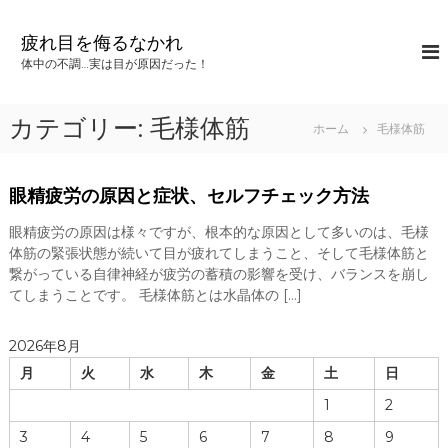
コ
ン
疲れ目を侮るなかれ
テ
体中の不調…実は目が原因だった！
ン
ツ
へ
カテゴリー:
毛様体筋
ホーム
毛様体筋
ス
キ
ッ
眼精疲労の原因と症状、セルフチェック方法
プ
眼精疲労の原因は様々ですが、根本的な原因として多いのは、毛様
体筋の緊張状態が続いて目が疲れてしまうこと、そして毛様体筋と
繋がっている自律神経が疲労の蓄積の影響を受け、バランスを崩し
てしまうことです。 毛様体筋とは水晶体の […]
2026年8月
月
火
水
木
金
土
日
1
2
3
4
5
6
7
8
9